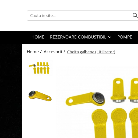
Rezervoare Combustibil
Rezervoare cu CUVA
HOME
REZERVOARE COMBUSTIBIL
POMPE
Rezervoare subterane cu pereti
dubli
Home /
Accesorii /
Cheita galbena ( Utilizator)
Rezervoare cu SEI
Rezervore stocare APA