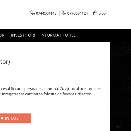
0744564148
0770684124
0,00
URI
INVESTITORI
INFORMATII UTILE
tor)
accesul fiecarei persoane la pompa. Cu ajutorul acestor chei
registreaza cantitatea folosita de fiecare utilizator.
A IN COS