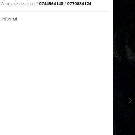
Ai nevoie de ajutor?
0744564148
/
0770684124
informatii