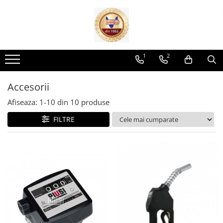
Rezervoare Combustibil
Rezervoare cu CUVA
1
2
Rezervoare subterane cu pereti
dubli
Accesorii
Rezervoare cu SEI
Afiseaza:
1-
10
din
10
produse
Rezervore stocare APA
FILTRE