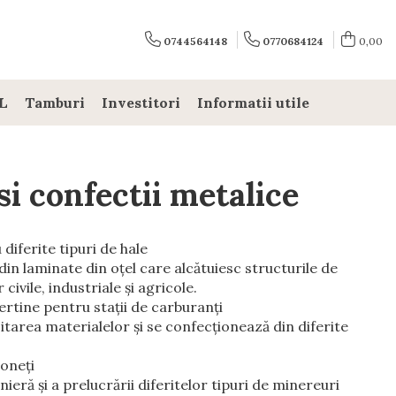
0744564148
0770684124
0,00
L
Tamburi
Investitori
Informatii utile
si confectii metalice
diferite tipuri de hale
din laminate din oţel care alcătuiesc structurile de
 civile, industriale şi agricole.
rtine pentru staţii de carburanţi
itarea materialelor şi se confecţionează din diferite
goneţi
nieră şi a prelucrării diferitelor tipuri de minereuri