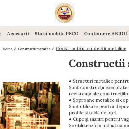
e
Accesorii
Statii mobile PECO
Containere ABROL
Constructii si confectii metalice
Home /
Constructii metalice /
Constructii 
● Structuri metalice pentru 
Sunt construcţii executate 
rezistenţă ale construcţiilor
● Şoproane metalice şi cope
Sunt utilizate pentru depoz
profile şi tablă de oţel.
● Cupe şi şasiuri pentru va
Se utilizează în industria mi