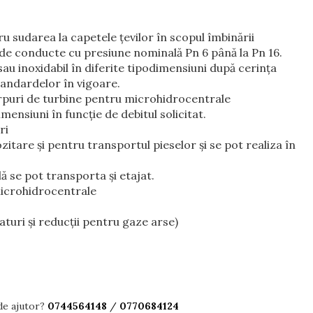
ru sudarea la capetele ţevilor în scopul îmbinării
 de conducte cu presiune nominală Pn 6 până la Pn 16.
sau inoxidabil în diferite tipodimensiuni după cerinţa
tandardelor în vigoare.
orpuri de turbine pentru microhidrocentrale
mensiuni în funcţie de debitul solicitat.
ri
itare şi pentru transportul pieselor şi se pot realiza în
ă se pot transporta şi etajat.
microhidrocentrale
aturi şi reducţii pentru gaze arse)
de ajutor?
0744564148
/
0770684124