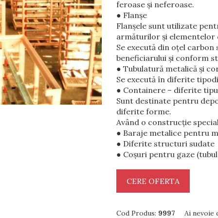
feroase şi neferoase.
● Flanşe
Flanşele sunt utilizate pent
armăturilor şi elementelor
Se execută din oţel carbon 
beneficiarului şi conform s
● Tubulatură metalică şi c
Se execută în diferite tipodi
● Containere – diferite tipu
Sunt destinate pentru depoz
diferite forme.
Având o construcţie special
● Baraje metalice pentru 
● Diferite structuri sudate
● Coşuri pentru gaze (tubul
CERE OFERTA
Cod Produs:
9997
Ai nevoie 