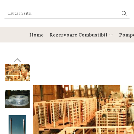
Rezervoare Combustibil
Rezervoare cu CUVA
Home
Rezervoare Combustibil
Pomp
Rezervoare subterane cu pereti
dubli
Rezervoare cu SEI
Rezervore stocare APA