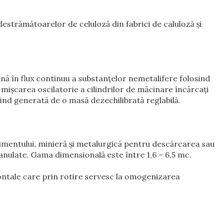
destrămătoarelor de celuloză din fabrici de caluloză şi
ină în flux continuu a substanţelor nemetalifere folosind
 mişcarea oscilatorie a cilindrilor de măcinare încărcaţi
iind generată de o masă dezechilibrată reglabilă.
e cimentului, minieră şi metalurgică pentru descărcarea sau
nulate. Gama dimensională este între 1,6 – 6,5 mc.
zontale care prin rotire servesc la omogenizarea