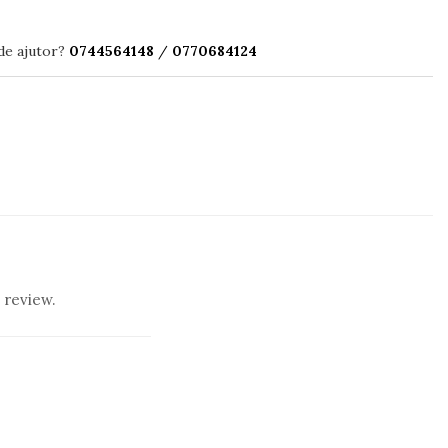
de ajutor?
0744564148
/
0770684124
 review.