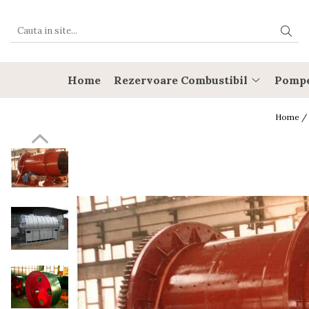
Rezervoare Combustibil
Rezervoare cu CUVA
Home
Rezervoare Combustibil
Pomp
Rezervoare subterane cu pereti
dubli
Home /
Rezervoare cu SEI
Rezervore stocare APA