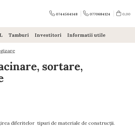
0744564148
0770684124
0,00
L
Tamburi
Investitori
Informatii utile
egizare
acinare, sortare,
e
irea diferitelor tipuri de materiale de construcţii.