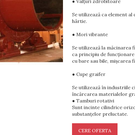
● Valţuri zdrobitoare
Se utilizează ca element al 
hârtie.
● Mori vibrante
Se utilizează la măcinarea f
ca principiu de funcţionare
cu bare sau bile, mişcarea f
● Cupe graifer
Se utilizează în industriil
încărcarea materialelor gra
● Tamburi rotativi
Sunt incinte cilindrice ori
substanţelor preluctate.
CERE OFERTA