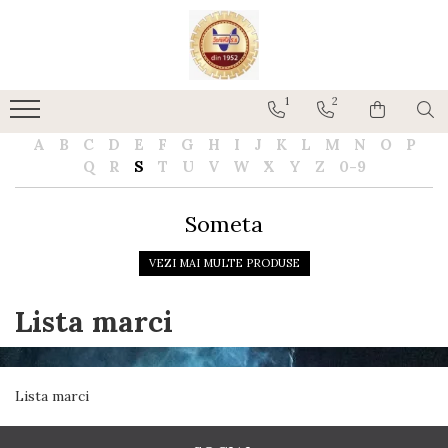
Rezervoare Combustibil
1
2
Rezervoare cu CUVA
Rezervoare subterane cu pereti
A
B
C
D
E
F
G
H
I
J
K
L
M
N
O
P
dubli
Q
R
S
T
U
V
W
X
Y
Z
0-9
Rezervoare cu SEI
Rezervore stocare APA
Someta
VEZI MAI MULTE PRODUSE
Lista marci
Lista marci