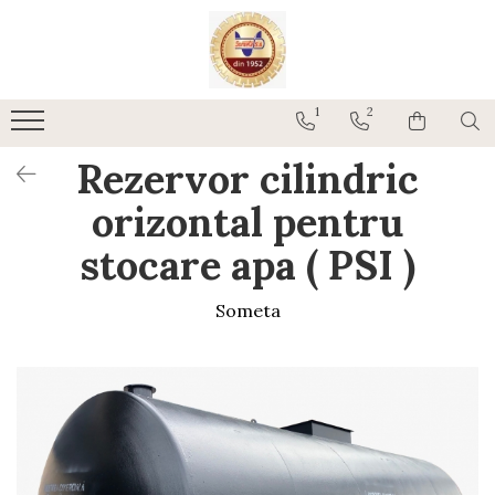
Rezervoare Combustibil
1
2
Rezervoare cu CUVA
Rezervoare subterane cu pereti
Rezervor cilindric
dubli
Rezervoare cu SEI
orizontal pentru
Rezervore stocare APA
stocare apa ( PSI )
Someta