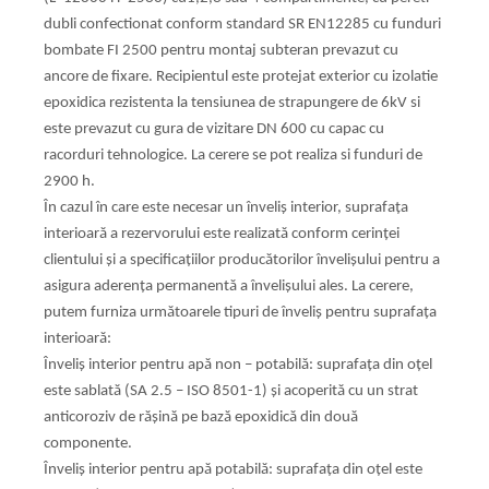
dubli confectionat
conform standard SR EN12285 cu funduri
bombate FI 2500 pentru montaj
subteran prevazut cu
ancore de fixare. Recipientul este protejat
exterior cu izolatie
epoxidica rezistenta la tensiunea de
strapungere de 6kV si
este prevazut cu gura de vizitare DN 600 cu capac
cu
racorduri tehnologice. La cerere se pot realiza si funduri de
2900 h.
În cazul în care este necesar un înveliş interior, suprafaţa
interioară
a rezervorului este realizată conform cerinţei
clientului şi a
specificaţiilor producătorilor învelişului pentru a
asigura aderenţa
permanentă a învelişului ales. La cerere,
putem furniza următoarele
tipuri de înveliş pentru suprafaţa
interioară:
Înveliş interior pentru apă non – potabilă: suprafaţa din oţel
este
sablată (SA 2.5 – ISO 8501-1) şi acoperită cu un strat
anticoroziv de
răşină pe bază epoxidică din două
componente.
Înveliş interior pentru apă potabilă: suprafaţa din oţel este