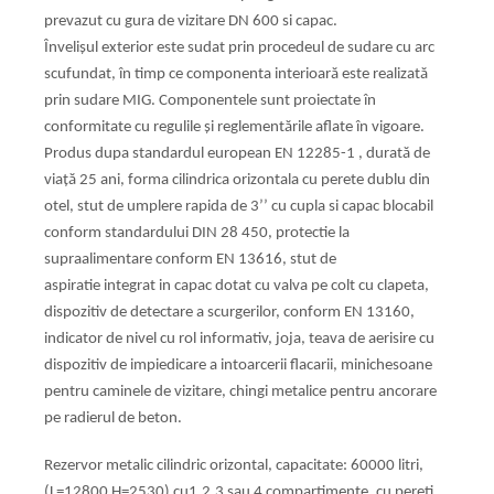
prevazut cu gura de vizitare DN
600 si capac.
Învelişul exterior este sudat prin procedeul de sudare cu arc
scufundat,
în timp ce componenta interioară este realizată
prin sudare MIG.
Componentele sunt proiectate în
conformitate cu regulile şi
reglementările aflate în vigoare.
Produs dupa standardul european EN 12285-1 , durată de
viață 25 ani,
forma cilindrica orizontala cu perete dublu din
otel, stut de umplere
rapida de 3’’ cu cupla si capac blocabil
conform standardului DIN 28
450, protectie la
supraalimentare conform EN 13616, stut de
aspiratie
integrat in capac dotat cu valva pe colt cu clapeta,
dispozitiv de
detectare a scurgerilor, conform EN 13160,
indicator de nivel cu rol
informativ, joja, teava de aerisire cu
dispozitiv de impiedicare a
intoarcerii flacarii, minichesoane
pentru caminele de vizitare, chingi
metalice pentru ancorare
pe radierul de beton.
Rezervor metalic cilindric orizontal, capacitate: 60000 litri,
(L=12800
H=2530) cu1,2,3 sau 4 compartimente, cu pereti