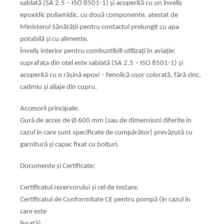
sablată
(SA 2.5 – ISO 8501-1) şi acoperită cu un înveliş
epoxidic poliamidic, cu
două componente, atestat de
Ministerul Sănătăţii pentru contactul
prelungit cu apa
potabilă şi cu alimente.
Înveliş interior pentru combustibili utilizaţi în aviaţie:
suprafaţa din
oţel este sablată (SA 2.5 – ISO 8501-1) şi
acoperită cu o răşină epoxi –
fenolică uşor colorată, fără zinc,
cadmiu şi aliaje din cupru.
Accesorii principale:
Gură de acces de Ø 600 mm (sau de dimensiuni diferite în
cazul în care
sunt specificate de cumpărător) prevăzută cu
garnitură şi capac fixat
cu bolţuri.
Documente şi Certificate:
Certificatul rezervorului şi cel de testare.
Certificatul de Conformitate CE pentru pompă (în cazul în
care este
livrată).