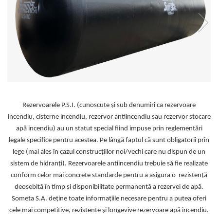
Rezervoarele P.S.I. (cunoscute și sub denumiri ca rezervoare
incendiu,
cisterne incendiu, rezervor antiincendiu sau rezervor stocare
apă
incendiu) au un statut special fiind impuse prin reglementări
legale
specifice pentru acestea. Pe lângă faptul că sunt obligatorii prin
lege
(mai ales în cazul construcțiilor noi/vechi care nu dispun de un
sistem
de hidranți). Rezervoarele antiincendiu trebuie să fie realizate
conform
celor mai concrete standarde pentru a asigura o rezistență
deosebită în
timp și disponibilitate permanentă a rezervei de apă.
Someta S.A. deține toate informațiile necesare pentru a
putea oferi
cele mai competitive, rezistente și longevive rezervoare apă
incendiu.