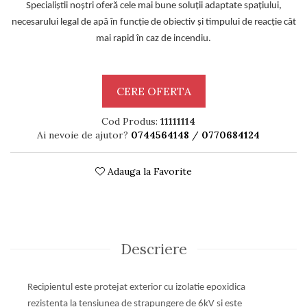
Specialiștii noștri oferă cele mai bune soluții adaptate
spațiului,
necesarului legal de apă în funcție de obiectiv și timpului
de reacție cât
mai rapid în caz de incendiu.
CERE OFERTA
Cod Produs:
11111114
Ai nevoie de ajutor?
0744564148
/
0770684124
Adauga la Favorite
Descriere
Recipientul este protejat exterior cu izolatie epoxidica
rezistenta la
tensiunea de strapungere de 6kV si este