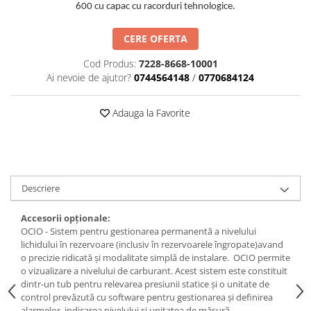
600 cu capac cu
racorduri tehnologice.
CERE OFERTA
Cod Produs:
7228-8668-10001
Ai nevoie de ajutor?
0744564148
/
0770684124
Adauga la Favorite
Descriere
Accesorii opționale:
OCIO - Sistem pentru gestionarea permanentă a nivelului
lichidului în rezervoare (inclusiv în rezervoarele îngropate)avand
o precizie ridicată și modalitate simplă de instalare. OCIO permite
o vizualizare a nivelului de carburant. Acest sistem este constituit
dintr-un tub pentru relevarea presiunii statice și o unitate de
control prevăzută cu software pentru gestionarea și definirea
alarmelor, indicarea nivelului și unitatea de măsură.