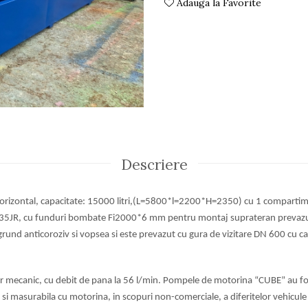
Adauga la Favorite
Descriere
c orizontal, capacitate: 15000
litri,(L=5800*l=2200*H=2350) cu 1 compartim
S235JR, cu funduri bombate Fi2000*6 mm pentru
montaj suprateran prevazu
grund anticoroziv si vopsea si este prevazut cu gura de vizitare DN
600 cu ca
mecanic, cu debit de pana la 56 l/min.
Pompele de motorina “CUBE” au fos
 si masurabila cu motorina, in scopuri non-comerciale, a
diferitelor vehicule 