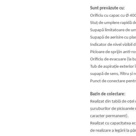
Sunt prevăzute cu:
Orificiu cu capac cu Ø 40
Stuț de umplere rapidă de 
Supapă limitatoare de um
Supapă de aerisire cu pla
Indicator de nivel vizibil 
Picioare de sprijin anti-ro
Orificiu de evacuare (la 
Tub de aspirație exterior
supapă de sens,
filtru și 
Punct de conectare pentru
Bazin de colectare:
Realizat din tablă de oț
șuruburilor de
picioarele
caracter permanent).
Realizat cu capacitatea 
de
realizare a legării la