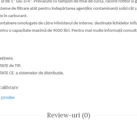
u Ø de 1” sau 3/4”. Prevăzute cu tampon de final de cursă,
racord rotitor și g
steme de filtrare atât pentru îndepărtarea
agenților contaminanți solizi cât 
te în carburant.
ntainere omologate de către Ministerul de
Interne, destinate lichidelor inf
pentru o capacitate maximă de 9000 litri. Pentru mai
multe informații consult
reținere.
ATE de TIP.
TE CE a sistemelor de distribuție.
calibrare
e produs
Review-uri
(0)