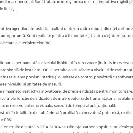
ților acoperișului. Sunt tratate în întregime cu un strat
împotriva ruginii și
 de
finisaj.
otriva agenților atmosferici, realizat dintr-un
cadru robust din oțel carbon zi
ă autoportantă. Sunt realizate pentru a fi montate și
fixate cu ajutorul șuru
olectare ale recipientelor RRS.
ionarea permanentă a nivelului lichidului în
rezervoare (inclusiv în rezervo
tate simplă de instalare. OCIO permite o vizualizare a
nivelului de carburant
entru
relevarea presiunii statice și o unitate de control prevăzută cu
software
area nivelului
și unitatea de măsură.
ă magneto-restrictivă inovatoare, de precizie
ridicată pentru monitorizarea
 cu tripla funcție de indicator, de întrerupător și de
transmițător a nivelului 
nte în rezervor, alarme vizuale, senzori de temperatură
(opționali).
ruit în totalitate din tablă zincată profilată
cu nervatură puternică, realizat
or RRS.
onstruite din oțel INOX AISI 304 sau din oțel
carbon vopsit, sunt ideale pen