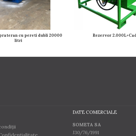
teran cu pereti dubli 20000
Rezervor 2.000L+Ca
litri
DATE COMERCIALE
SOMETA SA
ondiții
J30/76/1991
Confidențialitate