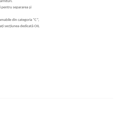
arnituri.
și pentru separarea și
lamabile din categoria “C”,
ați secțiunea dedicată OIL