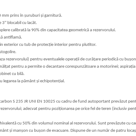
0 mm prins în șuruburi și garnitură.
3'' blocabil cu lacăt.
plere calibrată la 90% din capacitatea
geometrică a rezervorului.
să antiflamă.
din exterior cu tub de protecție interior
pentru plutitor.
stogolire.
baza rezervorului) pentru eventualele operații
de curățare periodică cu bușon
 înălțat pentru a permite o decantare
corespunzătoare a motorinei; aspirația
robinet cu bilă.
 legarea la pământ și echipotențial.
el carbon S 235 JR UNI EN 10025 cu cadru de fund
autoportant prevăzut pentr
 rezervorului; adecvat pentru poziționarea pe orice fel de
teren (inclusiv pe
echivalentă cu 50% din volumul nominal al
rezervorului. Sunt prevăzute cu car
 pământ și manșon cu bușon de evacuare. Dispune de
un număr de patru locaș