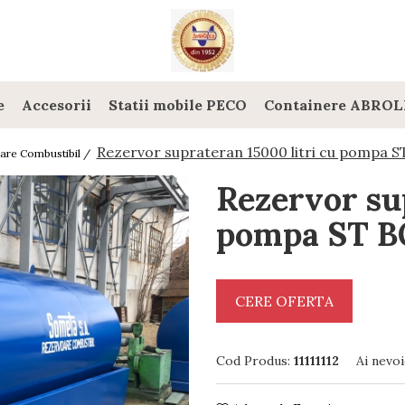
e
Accesorii
Statii mobile PECO
Containere ABROL
Rezervor suprateran 15000 litri cu pompa ST
are Combustibil /
Rezervor su
pompa ST BO
CERE OFERTA
Cod Produs:
11111112
Ai nevoi