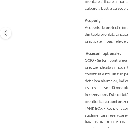
montare și fixare a
montan
culoare albastră cu scop
Acoperiș:
Acoperiș de protecție împ
din tablă
profilată zincat
practicate în bazinele
de c
Accesorii opționale:
OCIO - Sistem pentru gest
precizie ridicată
și modali
constituit dintr-un tub p
definirea alarmelor, indic
ES-LEVEL – Sondă modular
în rezervoare.
Este dotată
monitorizarea apei
preze
TANK BOX – Recipient const
suplimentară
rezervoarel
ÎNVELIȘURI DE FURTUN – C