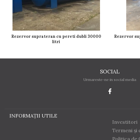
Rezervor suprateran cu pereti dubli 30000
Rezervor supra
litri
SOCIAL
Urmareste-ne in social media
INFORMAȚII UTILE
Investitori
Termeni și c
Politica de 