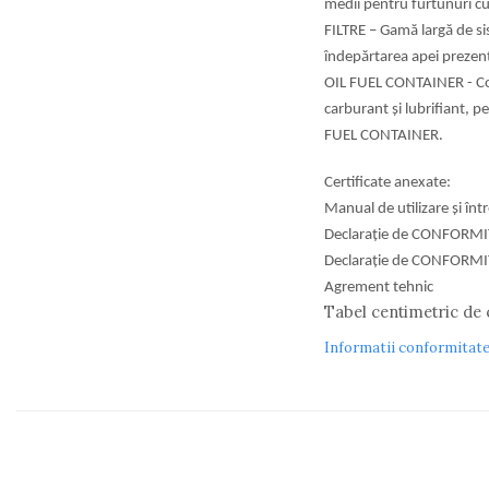
medii pentru
furtunuri c
FILTRE – Gamă largă de si
îndepărtarea
apei prezen
OIL FUEL CONTAINER - Co
carburant
și lubrifiant, 
FUEL CONTAINER.
Certificate anexate:
Manual de utilizare și înt
Declarație de CONFORMIT
Declarație de CONFORMITA
Agrement tehnic
Tabel centimetric de 
Informatii conformitat