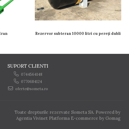
dran
Rezervor subteran 10000 litri cu pereți dubli
SUPORT CLIENTI
0744564148
0770684124
oferte@someta.ro
Toate drepturile rezervate Someta SA. Powered by
Agentia Vivinet
Platforma E-commerce by Gomag