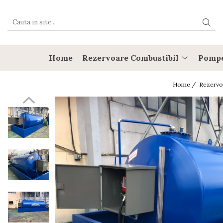
Rezervoare Combustibil
Rezervoare cu CUVA
Home
Rezervoare Combustibil
Pomp
Rezervoare subterane cu pereti
dubli
Home /
Rezervo
Rezervoare cu SEI
Rezervore stocare APA