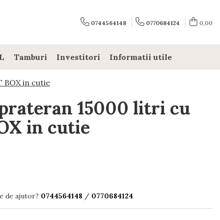
0744564148
0770684124
0,00
L
Tamburi
Investitori
Informatii utile
 BOX in cutie
prateran 15000 litri cu
X in cutie
e de ajutor?
0744564148
/
0770684124