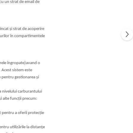
 cu un strat de email de
ncat și strat de acoperire
burilor în compartimentele
arele îngropate)avand o
. Acest sistem este
 pentru gestionarea și
 nivelului carburantului
și alte funcții precum:
 pentru a oferii protecție
tru utilizările la distanțe